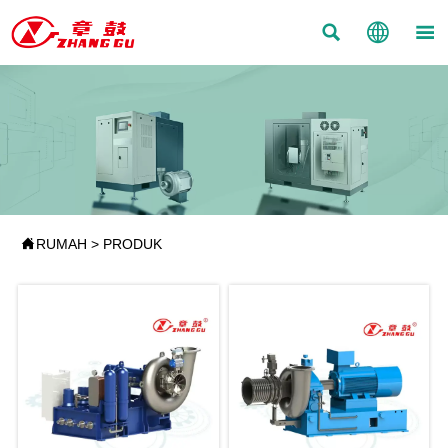




RUMAH
>
PRODUK