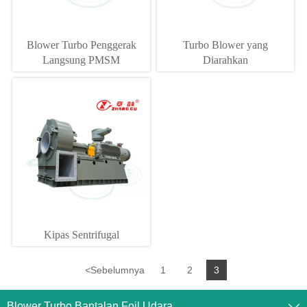
Blower Turbo Penggerak
Turbo Blower yang
Langsung PMSM
Diarahkan
Kipas Sentrifugal
<
Sebelumnya
1
2
3
Blower Turbo Bantalan Foil Udara
